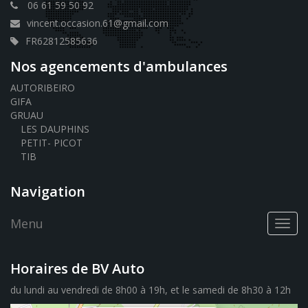
06 61 59 50 92
vincent.occasion.61@gmail.com
FR62812585636
Nos agencements d'ambulances
AUTORIBEIRO
GIFA
GRUAU
LES DAUPHINS
PETIT- PICOT
TIB
Navigation
Menu
Toggl
navig
Horaires de BV Auto
du lundi au vendredi de 8h00 à 19h, et le samedi de 8h30 à 12h