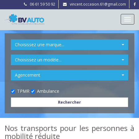
06 61 59 50 92
vincent.occasion.61@gmail.com
Toggl
navig
Choisissez une marque...
Choisissez un modèle...
Agencement
TPMR
Ambulance
Rechercher
Nos transports pour les personnes à
mobilité réduite